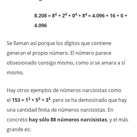
4
4
4
4
8.208 = 8
+ 2
+ 0
+ 8
= 4.096 + 16 + 0 +
4.096
Se llaman así porque los dígitos que contiene
generan el propio número. El número parece
obsesionado consigo mismo, como si se amara a sí
mismo.
Hay otros ejemplos de números narcisistas como
3
3
3
el
153 = 1
+ 5
+ 3
pero se ha demostrado que hay
una cantidad finita de números narcisistas. En
concreto
hay sólo 88 números narcisistas
, y el más
grande es: