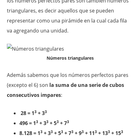
los números perfectos pares son también números
triangulares, es decir aquellos que se pueden
representar como una pirámide en la cual cada fila
va agregando una unidad.
Números triangulares
Además sabemos que los números perfectos pares
(excepto el 6) son
la suma de una serie de cubos
consecutivos impares
:
3
3
28 = 1
+ 3
3
3
3
3
496 = 1
+ 3
+ 5
+ 7
3
3
3
3
3
3
3
3
8.128 = 1
+ 3
+ 5
+ 7
+ 9
+ 11
+ 13
+ 15