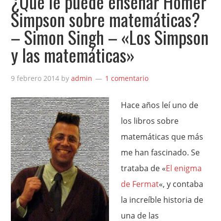
¿Qué le puede enseñar Homer
Simpson sobre matemáticas?
– Simon Singh – «Los Simpson
y las matemáticas»
9 febrero 2014
by
admin
1 comentario
Hace años leí uno de
los libros sobre
matemáticas que más
me han fascinado. Se
trataba de «
El enigma
de Fermat
«, y contaba
la increíble historia de
una de las