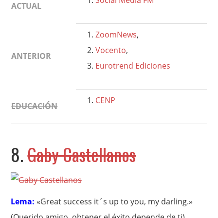
Social Media FM
ACTUAL
ZoomNews
,
Vocento
,
ANTERIOR
Eurotrend Ediciones
CENP
EDUCACIÓN
8.
Gaby Castellanos
Lema:
«Great success it´s up to you, my darling.»
(Querido amigo, obtener el éxito depende de ti)