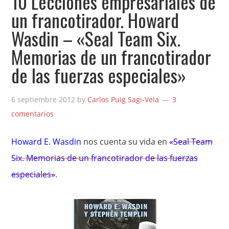
10 Lecciones empresariales de
un francotirador. Howard
Wasdin – «Seal Team Six.
Memorias de un francotirador
de las fuerzas especiales»
6 septiembre 2012
by
Carlos Puig Sagi-Vela
3
comentarios
Howard E. Wasdin
nos cuenta su vida en
«Seal Team
Six. Memorias de un francotirador de las fuerzas
especiales»
.