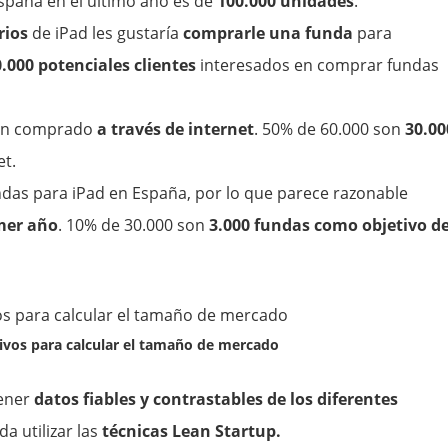
spaña en el último año es de
100.000 unidades
.
rios
de iPad les gustaría
comprarle una funda
para
.000 potenciales clientes
interesados en comprar fundas
han comprado
a través de internet
. 50% de 60.000 son
30.00
et.
as para iPad en España, por lo que parece razonable
mer año
. 10% de 30.000 son
3.000 fundas como objetivo d
ivos para calcular el tamaño de mercado
tener
datos fiables y contrastables de los diferentes
da utilizar las
técnicas Lean Startup.