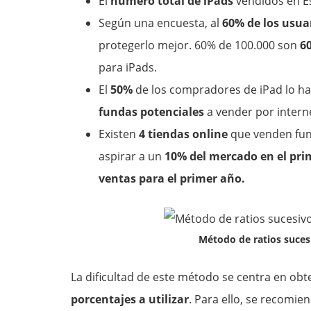
El
número total de iPads
vendidos en E
Según una encuesta, al
60% de los usua
protegerlo mejor. 60% de 100.000 son
60
para iPads.
El
50%
de los compradores de iPad lo 
fundas potenciales
a vender por intern
Existen
4 tiendas online
que venden fund
aspirar a un
10% del mercado en el pri
ventas para el primer año.
Método de ratios suces
La dificultad de este método se centra en ob
porcentajes a utilizar
. Para ello, se recomien