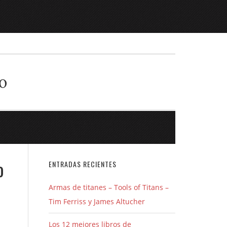
o
o
ENTRADAS RECIENTES
Armas de titanes – Tools of Titans –
Tim Ferriss y James Altucher
Los 12 mejores libros de