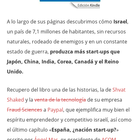
A lo largo de sus páginas descubrimos cómo
Israel
,
un país de 7,1 millones de habitantes, sin recursos
naturales, rodeado de enemigos y en un constante
estado de guerra,
produzca más start-ups que
Japón, China, India, Corea, Canadá y el Reino
Unido.
Recupero del libro una de las historias, la de
Shvat
Shaked
y la
venta de la tecnología
de su empresa
Fraud Sciences
a
Paypal
, que ejemplifica muy bien el
espíritu emprendedor y competitivo israelí, así como
el último capítulo «
España, ¿nación start-up?
»
escrito por
Ángel Mas
, ex-presidente de
ACOM