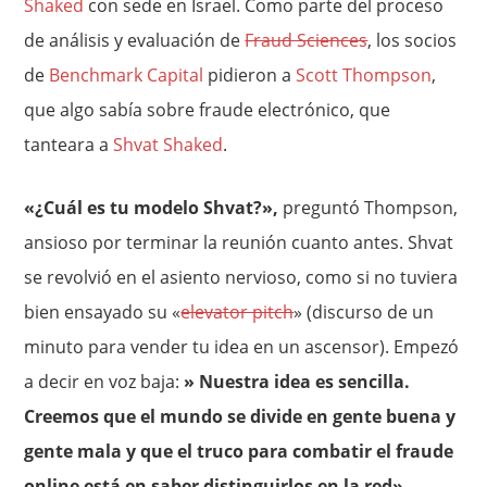
Shaked
con sede en Israel. Como parte del proceso
de análisis y evaluación de
Fraud Sciences
, los socios
de
Benchmark Capital
pidieron a
Scott Thompson
,
que algo sabía sobre fraude electrónico, que
tanteara a
Shvat Shaked
.
«¿Cuál es tu modelo Shvat?»,
preguntó Thompson,
ansioso por terminar la reunión cuanto antes. Shvat
se revolvió en el asiento nervioso, como si no tuviera
bien ensayado su «
elevator pitch
» (discurso de un
minuto para vender tu idea en un ascensor). Empezó
a decir en voz baja:
» Nuestra idea es sencilla.
Creemos que el mundo se divide en gente buena y
gente mala y que el truco para combatir el fraude
online está en saber distinguirlos en la red»
.