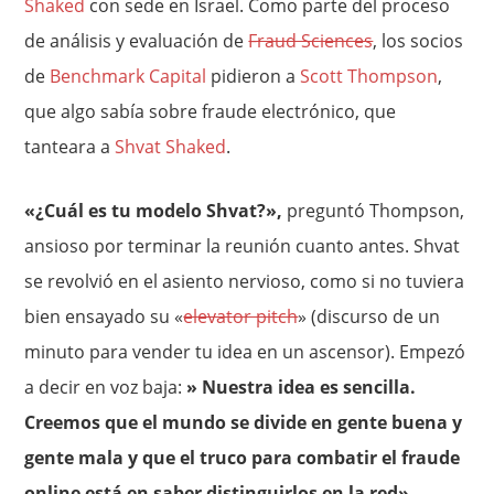
Shaked
con sede en Israel. Como parte del proceso
de análisis y evaluación de
Fraud Sciences
, los socios
de
Benchmark Capital
pidieron a
Scott Thompson
,
que algo sabía sobre fraude electrónico, que
tanteara a
Shvat Shaked
.
«¿Cuál es tu modelo Shvat?»,
preguntó Thompson,
ansioso por terminar la reunión cuanto antes. Shvat
se revolvió en el asiento nervioso, como si no tuviera
bien ensayado su «
elevator pitch
» (discurso de un
minuto para vender tu idea en un ascensor). Empezó
a decir en voz baja:
» Nuestra idea es sencilla.
Creemos que el mundo se divide en gente buena y
gente mala y que el truco para combatir el fraude
online está en saber distinguirlos en la red»
.