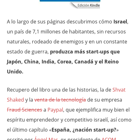
A lo largo de sus páginas descubrimos cómo
Israel
,
un país de 7,1 millones de habitantes, sin recursos
naturales, rodeado de enemigos y en un constante
estado de guerra,
produzca más start-ups que
Japón, China, India, Corea, Canadá y el Reino
Unido.
Recupero del libro una de las historias, la de
Shvat
Shaked
y la
venta de la tecnología
de su empresa
Fraud Sciences
a
Paypal
, que ejemplifica muy bien el
espíritu emprendedor y competitivo israelí, así como
el último capítulo «
España, ¿nación start-up?
»
escrito por
Ángel Mas
, ex-presidente de
ACOM