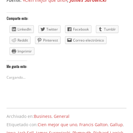
Fuente:
«Cien mejor que uno»
,
James Surowicki
Comparte esto:
LinkedIn
Twitter
Facebook
Tumblr
Reddit
Pinterest
Correo electrónico
Imprimir
Me gusta esto:
Cargando...
Archivado en:
Business
,
General
Etiquetado con:
Cien mejor que uno
,
Francis Galton
,
Gallup
,
Iowa
,
Jack Soll
,
James Surowiecki
,
Plymouth
,
Richard Larrick
,