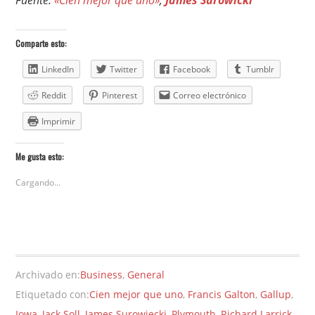
Fuente:
«Cien mejor que uno»
,
James Surowicki
Comparte esto:
LinkedIn
Twitter
Facebook
Tumblr
Reddit
Pinterest
Correo electrónico
Imprimir
Me gusta esto:
Cargando...
Archivado en:
Business
,
General
Etiquetado con:
Cien mejor que uno
,
Francis Galton
,
Gallup
,
Iowa
,
Jack Soll
,
James Surowiecki
,
Plymouth
,
Richard Larrick
,