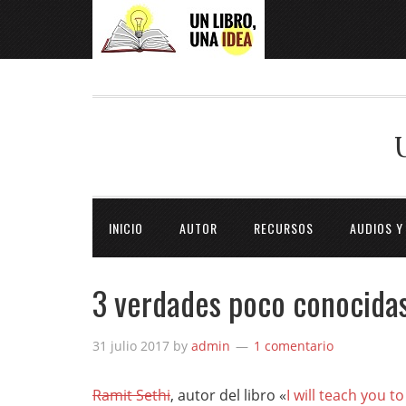
INICIO
AUTOR
RECURSOS
AUDIOS Y
3 verdades poco conocidas
31 julio 2017
by
admin
1 comentario
Ramit Sethi
, autor del libro «
I will teach you to