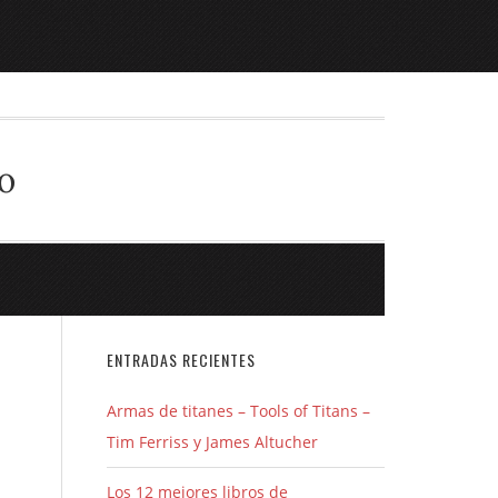
o
ENTRADAS RECIENTES
Armas de titanes – Tools of Titans –
Tim Ferriss y James Altucher
Los 12 mejores libros de