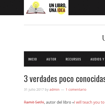
INICIO
AUTOR
RECURSOS
AUDIOS Y
3 verdades poco conocidas
31 julio 2017
by
admin
1 comentario
Ramit Sethi
, autor del libro «
I will teach you to