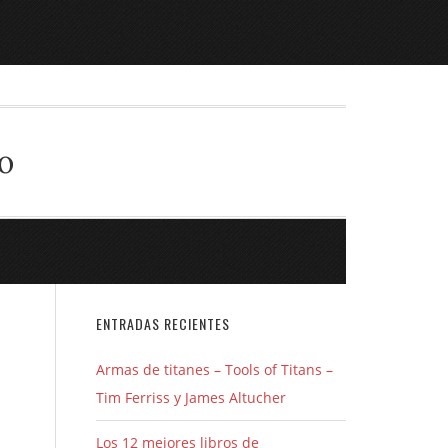
o
ENTRADAS RECIENTES
Armas de titanes – Tools of Titans –
Tim Ferriss y James Altucher
Los 12 mejores libros de