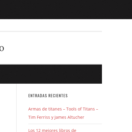
o
ENTRADAS RECIENTES
Armas de titanes – Tools of Titans –
Tim Ferriss y James Altucher
Los 12 mejores libros de