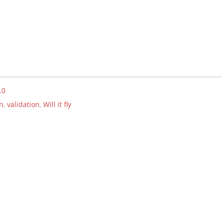
.0
nn
,
validation
,
Will it fly