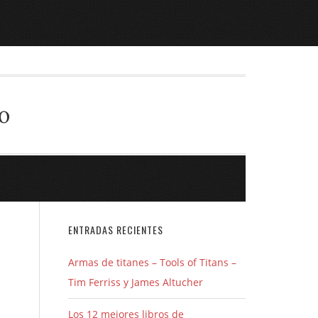
o
ENTRADAS RECIENTES
Armas de titanes – Tools of Titans –
Tim Ferriss y James Altucher
Los 12 mejores libros de