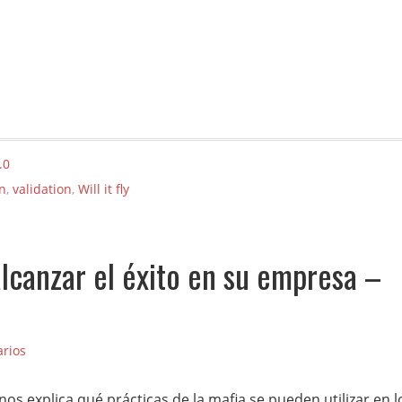
.0
nn
,
validation
,
Will it fly
lcanzar el éxito en su empresa –
rios
nos explica qué prácticas de la mafia se pueden utilizar en l