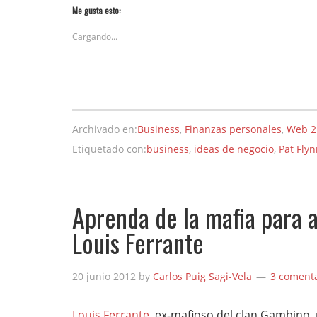
Me gusta esto:
Cargando...
Archivado en:
Business
,
Finanzas personales
,
Web 2
Etiquetado con:
business
,
ideas de negocio
,
Pat Fly
Aprenda de la mafia para a
Louis Ferrante
20 junio 2012
by
Carlos Puig Sagi-Vela
3 comenta
Louis Ferrante
, ex-mafioso del clan Gambino, 