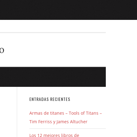
o
ENTRADAS RECIENTES
Armas de titanes – Tools of Titans –
Tim Ferriss y James Altucher
Los 12 mejores libros de