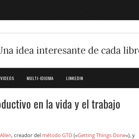
Una idea interesante de cada libr
 VIDEOS
MULTI-IDIOMA
LINKEDIN
ductivo en la vida y el trabajo
Allen
, creador del
método GTD
(«
Getting Things Done
«), y