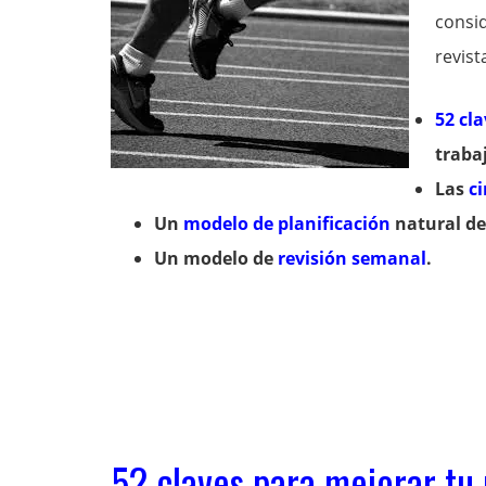
consi
revis
52 cl
traba
Las
ci
Un
modelo de planificación
natural de
Un modelo de
revisión semanal
.
52 claves para mejorar tu