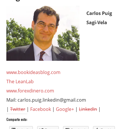
Carlos Puig
Sagi-Vela
www.bookideasblog.com
The LeanLab
www.forexdinero.com
Mail: carlos.puig.linkedin@gmail.com
|
Twitter
|
Facebook
|
Google+
|
LinkedIn
|
Comparte esto: