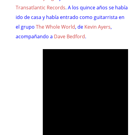
Transatlantic Records
. A los quince años se había
ido de casa y había entrado como guitarrista en
el grupo
The Whole World
, de
Kevin Ayers
,
acompañando a
Dave Bedford
.