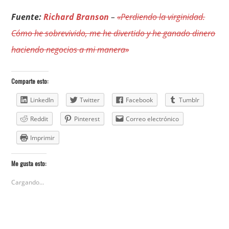
Fuente:
Richard Branson
–
«Perdiendo la virginidad.
Cómo he sobrevivido, me he divertido y he ganado dinero
haciendo negocios a mi manera»
Comparte esto:
LinkedIn
Twitter
Facebook
Tumblr
Reddit
Pinterest
Correo electrónico
Imprimir
Me gusta esto:
Cargando...