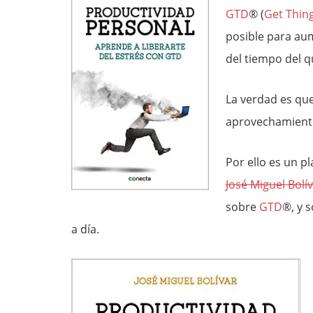
GTD
® (
Get Thin
posible para aum
del tiempo del 
La verdad es qu
aprovechamient
Por ello es un pl
José Miguel Bolí
sobre
GTD
®, y 
a día.