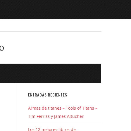
o
ENTRADAS RECIENTES
Armas de titanes – Tools of Titans –
Tim Ferriss y James Altucher
Los 12 mejores libros de