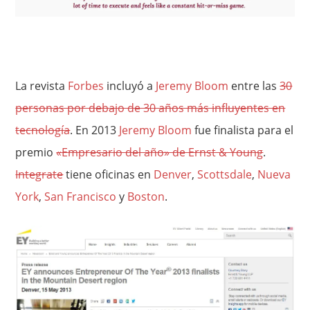
La revista
Forbes
incluyó a
Jeremy Bloom
entre las
30
personas por debajo de 30 años más influyentes en
tecnología
. En 2013
Jeremy Bloom
fue finalista para el
premio
«Empresario del año» de Ernst & Young
.
Integrate
tiene oficinas en
Denver
,
Scottsdale
,
Nueva
York
,
San Francisco
y
Boston
.