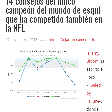
14 consejos del único
campeón del mundo de esquí
que ha competido también en
la NFL
29 noviembre 2015
by
admin
Dejar un comentario
Jeremy
Bloom
ha
escrito el
libro
«
Fueled
by
Failure
«,
donde