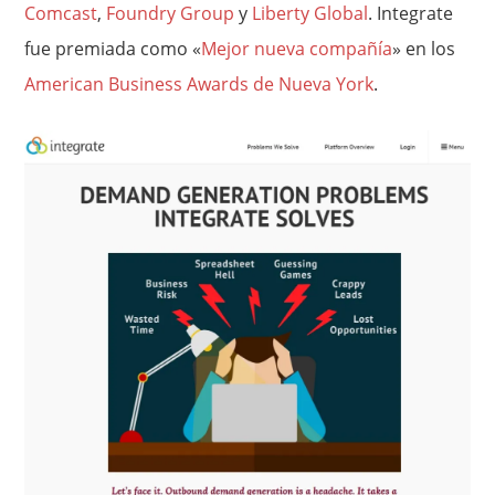
Comcast
,
Foundry Group
y
Liberty Global
. Integrate
fue premiada como «
Mejor nueva compañía
» en los
American Business Awards de Nueva York
.