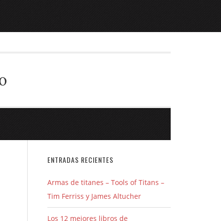
o
ENTRADAS RECIENTES
Armas de titanes – Tools of Titans –
Tim Ferriss y James Altucher
Los 12 mejores libros de