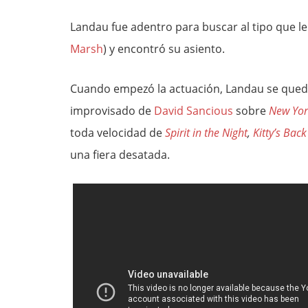
Landau fue adentro para buscar al tipo que l
Marsh
) y encontró su asiento.
Cuando empezó la actuación, Landau se quedó
improvisado de
David Sancious
sobre
New Yor
toda velocidad de
Spirit in the Night
,
Kitty’s Back
una fiera desatada.