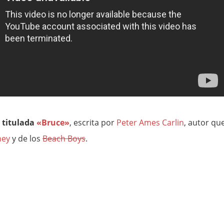
, titulada
«Bruce»
, escrita por
Peter Ames Carlin
, autor qu
ney
y de los
Beach Boys
.