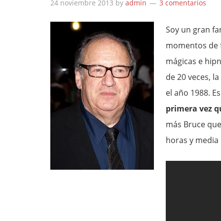
24 noviembre 2013
by
admin
3 comentarios
Soy un gran f
momentos de fe
mágicas e hipn
de 20 veces, la
el año 1988. E
primera vez qu
más Bruce que
horas y media 