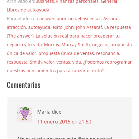
Archivado en:
Business
,
Finanzas personales
,
General
,
Libros de autoayuda
Etiquetado con:
answer
,
anuncio del ascensor
,
Assaraf
,
atracción
,
autoayuda
,
éxito
,
John
,
John Assaraf
,
La respuesta
(The answer)
,
La solución real para hacer prosperar tu
negocio y tu vida
,
Murray
,
Murray Smith
,
negocio
,
propuesta
única de valor
,
propuesta única de ventas
,
resonancia
,
respuesta
,
Smith
,
valor
,
ventas
,
vida
,
¿Podemos reprogramar
nuestros pensamientos para alcanzar el éxito?
Comentarios
Maria
dice
11 enero 2015 en 21:50
Me gustaria obtener este libro en espaol