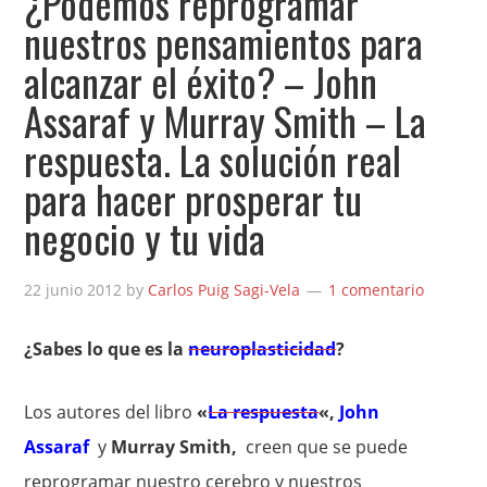
¿Podemos reprogramar
nuestros pensamientos para
alcanzar el éxito? – John
Assaraf y Murray Smith – La
respuesta. La solución real
para hacer prosperar tu
negocio y tu vida
22 junio 2012
by
Carlos Puig Sagi-Vela
1 comentario
¿Sabes lo que es la
neuroplasticidad
?
Los autores del libro
«
La respuesta
«,
John
Assaraf
y
Murray Smith,
creen que se puede
reprogramar nuestro cerebro y nuestros