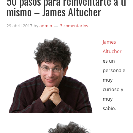
50 pasos para reinventarte a ti
mismo – James Altucher
29 abril 2017
by
admin
3 comentarios
James
Altucher
es un
personaje
muy
curioso y
muy
sabio.