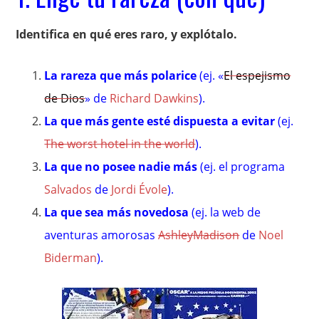
Identifica en qué eres raro, y explótalo.
La rareza que más polarice
(ej. «
El espejismo
de Dios
» de
Richard Dawkins
).
La que más gente esté dispuesta a evitar
(ej.
The worst hotel in the world
).
La que no posee nadie más
(ej. el programa
Salvados
de
Jordi Évole
).
La que sea más novedosa
(ej. la web de
aventuras amorosas
AshleyMadison
de
Noel
Biderman
).