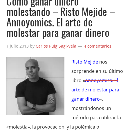
Cómo ganar dinero
molestando – Risto Mejide –
Annoyomics. El arte de
molestar para ganar dinero
1 julio 2013
by
Carlos Puig Sagi-Vela
4 comentarios
Risto Mejide
nos
sorprende en su último
libro «
Annoyomics. El
arte de molestar para
ganar dinero
«,
mostrándonos un
método para utilizar la
«molestia», la provocación, y la polémica o