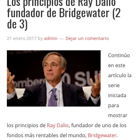
Los principios de Ray Dalio
fundador de Bridgewater (2
de 3)
21 enero 2017
by
admin
Dejar un comentario
Continúo
en este
artículo la
serie
iniciada
para
mostrar
los principios de
Ray Dalio
, fundador de uno de los
fondos más rentables del mundo,
Bridgewater
.