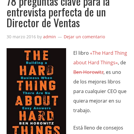
78 preguntas clave para la
entrevista perfecta de un
Director de Ventas
30 marzo 2016
by
admin
Dejar un comentario
El libro
«The Hard Thing
about Hard Things»
, de
Ben Horowitz
, es uno
de los mejores libros
para cualquier CEO que
quiera mejorar en su
trabajo.
Está lleno de consejos