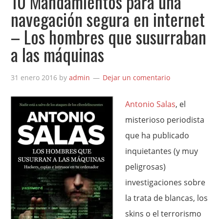
10 Mandamientos para una
navegación segura en internet
– Los hombres que susurraban
a las máquinas
31 enero 2016
by
admin
Dejar un comentario
Antonio Salas
, el
misterioso periodista
que ha publicado
inquietantes (y muy
peligrosas)
investigaciones sobre
la trata de blancas, los
skins o el terrorismo