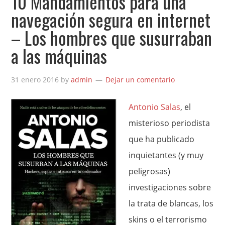
10 Mandamientos para una
navegación segura en internet
– Los hombres que susurraban
a las máquinas
31 enero 2016
by
admin
Dejar un comentario
Antonio Salas
, el
misterioso periodista
que ha publicado
inquietantes (y muy
peligrosas)
investigaciones sobre
la trata de blancas, los
skins o el terrorismo